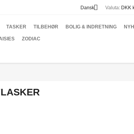

Dansk
Valuta:
DKK k
TASKER
TILBEHØR
BOLIG & INDRETNING
NY
AISIES
ZODIAC
FLASKER