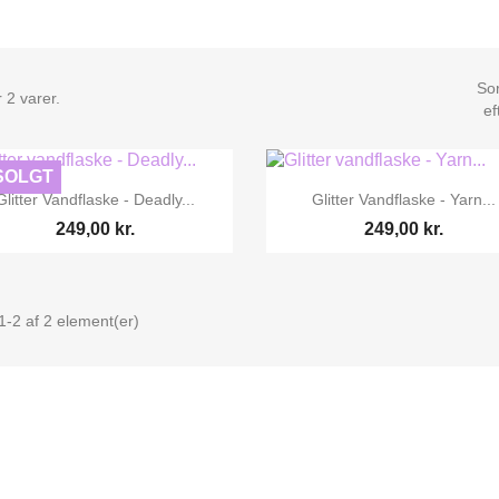
Sor
 2 varer.
ef
SOLGT


Vis her
Vis her
Glitter Vandflaske - Deadly...
Glitter Vandflaske - Yarn...
249,00 kr.
249,00 kr.
1-2 af 2 element(er)