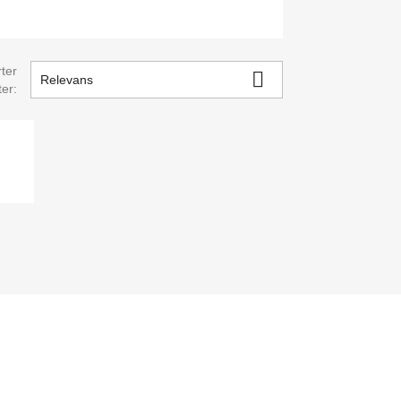
ter

Relevans
ter: